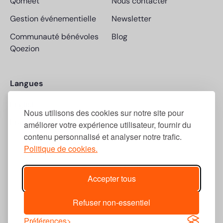
Qomeet
Nous contacter
Gestion événementielle
Newsletter
Communauté bénévoles
Blog
Qoezion
Langues
English
Nous utilisons des cookies sur notre site pour
Français
améliorer votre expérience utilisateur, fournir du
contenu personnalisé et analyser notre trafic.
Politique de cookies.
© 2026 Quick-Off
Accepter tous
Mentions légales
Refuser non-essentiel
Politique de confidentialité
Préférences