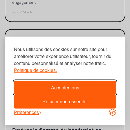
engagement.
19 juin 2024
BÉNÉVOLAT
•
4 MIN
Étapes essentielles d'un programme de
Nous utilisons des cookies sur notre site pour
bénévoles réussi pour vos événements
améliorer votre expérience utilisateur, fournir du
contenu personnalisé et analyser notre trafic.
Organiser un événement, qu'il soit sportif ou culturel,
Politique de cookies.
repose souvent sur l'engagement de bénévoles
dévoués. Ces personnes, motivées par le désir de
contribuer et de faire partie d'une expérience uni
Accepter tous
19 juin 2024
Refuser non-essentiel
Préférences
BÉNÉVOLAT
•
5 MIN