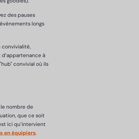
es goodies).
yez des pauses
es événements longs
convivialité,
t d’appartenance à
ub" convivial où ils
r le nombre de
ation, que ce soit
st ici qu’intervient
s en équipiers
.