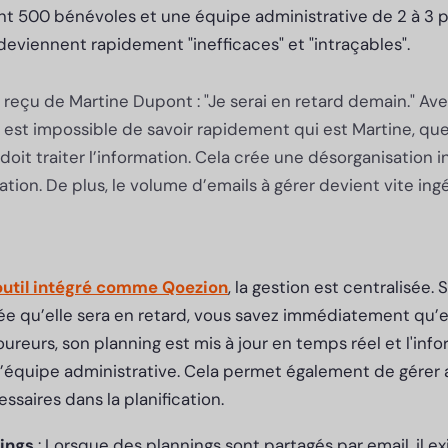
500 bénévoles et une équipe administrative de 2 à 3 p
eviennent rapidement "inefficaces" et "intraçables".
 reçu de Martine Dupont : "Je serai en retard demain." Ave
 est impossible de savoir rapidement qui est Martine, quel
doit traiter l’information. Cela crée une désorganisation i
tion. De plus, le volume d’emails à gérer devient vite ing
outil intégré comme Qoezion
, la gestion est centralisée. 
ée qu’elle sera en retard, vous savez immédiatement qu’e
oureurs, son planning est mis à jour en temps réel et l'inf
l’équipe administrative. Cela permet également de gére
ssaires dans la planification.
ings
: Lorsque des plannings sont partagés par email, il e