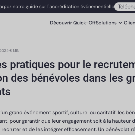
Téléch
argez notre guide sur l'accréditation événementielle
expand_more
Découvrir
Quick-Off
Solutions
Clie
2024
•
8 MIN
s pratiques pour le recrute
ion des bénévoles dans les g
ts
d’un grand événement sportif, culturel ou caritatif, les bé
ant, pour garantir que leur engagement soit à la hauteur de
s recruter et de les intégrer efficacement. Un bénévolat r