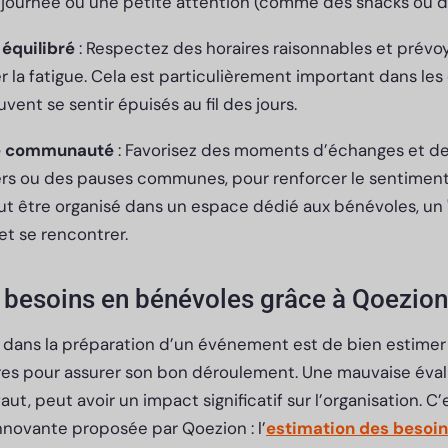
a journée ou une petite attention (comme des snacks ou d
 équilibré
: Respectez des horaires raisonnables et prévo
er la fatigue. Cela est particulièrement important dans l
vent se sentir épuisés au fil des jours.
de communauté
: Favorisez des moments d’échanges et de 
s ou des pauses communes, pour renforcer le sentimen
t être organisé dans un espace dédié aux bénévoles, un "h
et se rencontrer.
s besoins en bénévoles grâce à Qoezion
 dans la préparation d’un événement est de bien estime
es pour assurer son bon déroulement. Une mauvaise évalu
ut, peut avoir un impact significatif sur l’organisation. C’e
nnovante proposée par Qoezion : l’
estimation des besoin