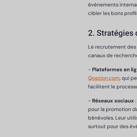
événements internati
cibler les bons profil
2. Stratégies
Le recrutement des 
canaux de recherche
-
Plateformes en li
Qoezion.com
, qui p
facilitent le proces
-
Réseaux sociaux
:
pour la promotion du
bénévoles. Leur uti
surtout pour des é