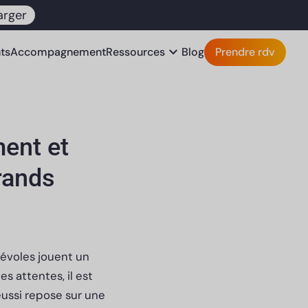
arger
expand_more
nts
Accompagnement
Ressources
Blog
Prendre rdv
ment et
rands
névoles jouent un
s attentes, il est
éussi repose sur une