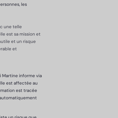
ersonnes, les
c une telle
le est sa mission et
nutile et un risque
érable et
Si Martine informe via
lle est affectée au
ormation est tracée
r automatiquement
xiste un risque que