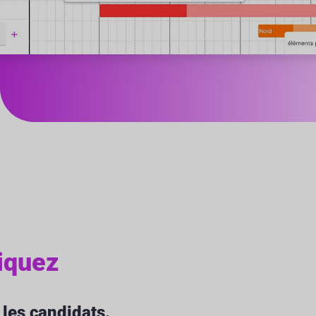
iquez
 les candidats.