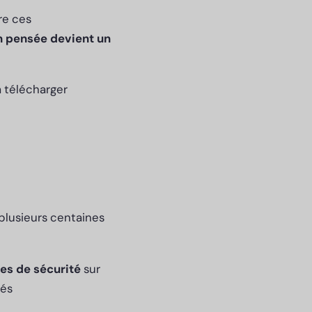
re ces
n pensée devient un
à télécharger
 plusieurs centaines
les de sécurité
sur
tés