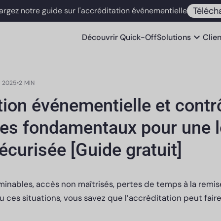
Téléch
argez notre guide sur l'accréditation événementielle
expand_more
Découvrir
Quick-Off
Solutions
Clie
T 2025
•
2 MIN
tion événementielle et contr
 les fondamentaux pour une l
sécurisée [Guide gratuit]
rminables, accès non maîtrisés, pertes de temps à la remi
 ces situations, vous savez que l’accréditation peut faire