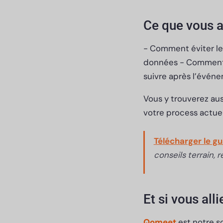
Ce que vous a
- Comment éviter les
données - Comment a
suivre après l’évén
Vous y trouverez au
votre process actuel
Télécharger le g
conseils terrain,
Et si vous all
Qomeet
est notre so