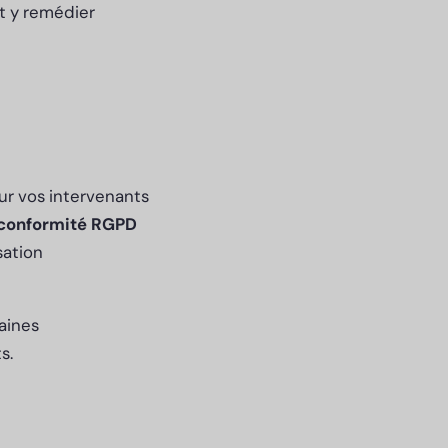
t y remédier
ur vos intervenants
conformité RGPD
sation
aines
s.