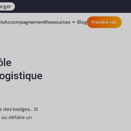
arger
expand_more
nts
Accompagnement
Ressources
Blog
Prendre rdv
ôle
ogistique
se des badges… Si
 ou défaire un