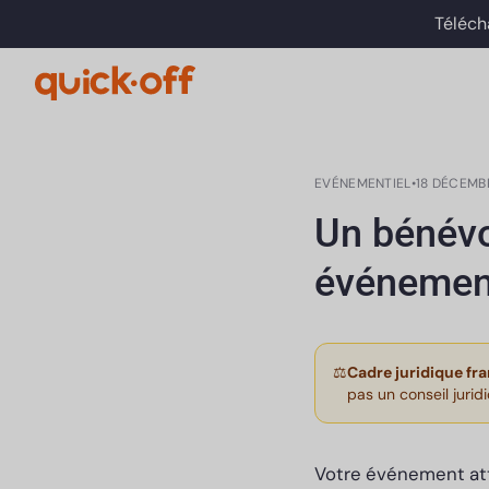
Téléch
EVÉNEMENTIEL
•
18 DÉCEMB
Un bénévo
événemen
⚖️
Cadre juridique fra
pas un conseil jurid
Votre événement att