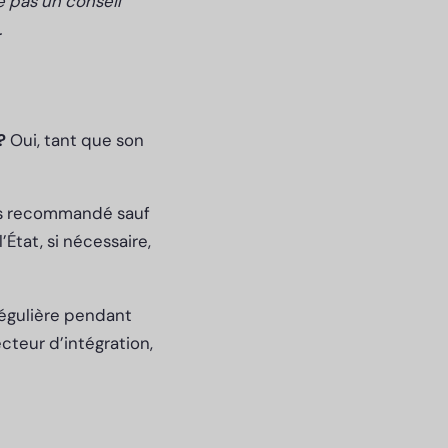
e pas un conseil
.
?
Oui, tant que son
as recommandé sauf
’État, si nécessaire,
 régulière pendant
teur d’intégration,