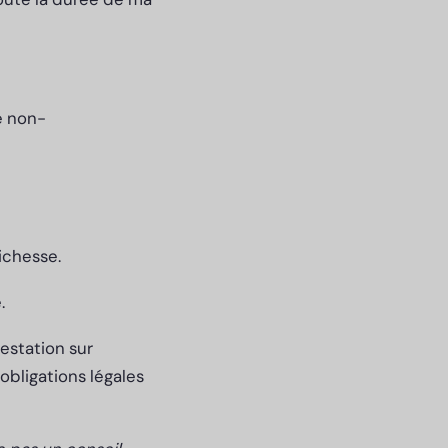
e non-
richesse.
é.
estation sur
obligations légales