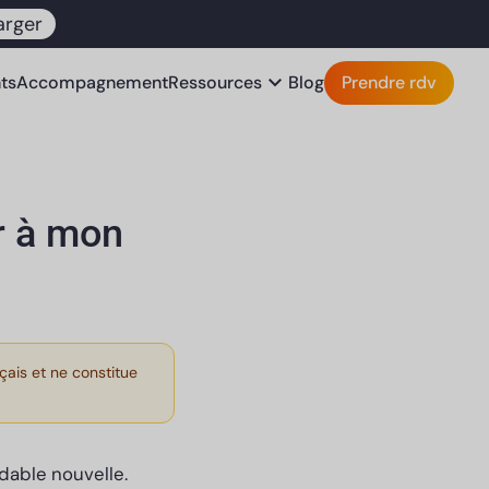
arger
expand_more
nts
Accompagnement
Ressources
Blog
Prendre rdv
er à mon
çais et ne constitue
dable nouvelle.