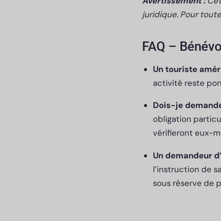
Avertissement :
Cet
juridique. Pour tout
FAQ – Bénévo
Un touriste amér
activité reste po
Dois-je demander
obligation particu
vérifieront eux-
Un demandeur d’a
l’instruction de
sous réserve de 