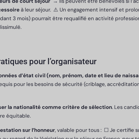
teurs de court séjour
→ Ils peuvent être bénévoles si l’ac
cessoire
à leur séjour. ⚠️ Un engagement intensif et prolo
nt 3 mois) pourrait être requalifié en activité professio
dissimulé.
atiques pour l’organisateur
onnées d’état civil (nom, prénom, date et lieu de naissa
equis pour les besoins de sécurité (criblage, accréditation
ser la nationalité comme critère de sélection
. Les cand
re équitable.
testation sur l’honneur
, valable pour tous : ☐ Je certifie 
e au regard de la législation sur le séjour en France, pour