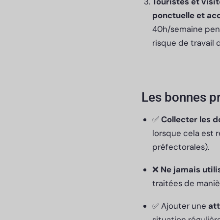
Touristes et visi
ponctuelle et ac
40h/semaine penda
risque de travail 
Les bonnes pr
✅
Collecter les d
lorsque cela est r
préfectorales).
❌
Ne jamais utili
traitées de maniè
✅ Ajouter une
at
situation régulièr