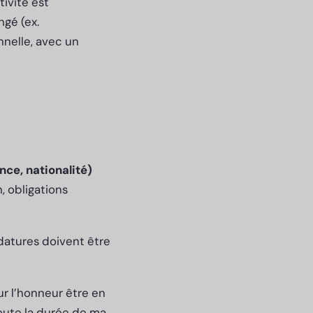
tivité est
ngé (ex.
nnelle, avec un
nce, nationalité)
, obligations
idatures doivent être
sur l’honneur être en
 toute la durée de ma