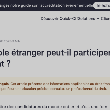
Téléch
argez notre guide sur l'accréditation événementielle
expand_more
Découvrir
Quick-Off
Solutions
Clie
RE 2025
•
3 MIN
le étranger peut-il particip
t ?
nçais.
Cet article présente des informations applicables au droit fran
ique. Pour une situation précise, consultez un professionnel du droit.
ire des candidatures du monde entier et c’est une formi