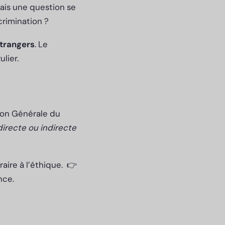
Mais une question se
crimination ?
étrangers
. Le
ulier.
ion Générale du
directe ou indirecte
raire à l’éthique. 👉
nce.