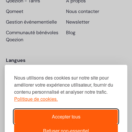
Qoezion
-
Tarifs
A propos
Qomeet
Nous contacter
Gestion événementielle
Newsletter
Communauté bénévoles
Blog
Qoezion
Langues
English
Nous utilisons des cookies sur notre site pour
Français
améliorer votre expérience utilisateur, fournir du
contenu personnalisé et analyser notre trafic.
Politique de cookies.
© 2026 Quick-Off
Accepter tous
Mentions légales
Refuser non-essentiel
Politique de confidentialité