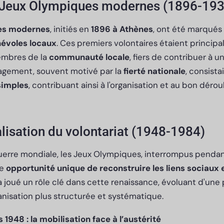
 Jeux Olympiques modernes (1896-193
es modernes
, initiés en
1896 à Athènes
, ont été marqués 
évoles locaux
. Ces premiers volontaires étaient princip
mbres de la
communauté locale
, fiers de contribuer à
gagement, souvent motivé par la
fierté nationale
, consista
simples
, contribuant ainsi à l'organisation et au bon dér
alisation du volontariat (1948-1984)
erre mondiale, les Jeux Olympiques, interrompus pendan
ne
opportunité unique de reconstruire les liens sociaux 
 a joué un rôle clé dans cette renaissance, évoluant d'une 
anisation plus structurée et systématique.
1948 : la mobilisation face à l’austérité