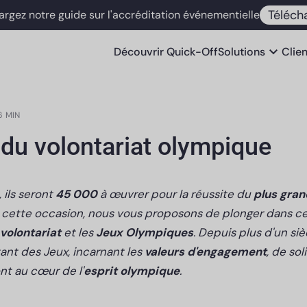
Téléch
argez notre guide sur l'accréditation événementielle
expand_more
Découvrir
Quick-Off
Solutions
Clie
6 MIN
 du volontariat olympique
 ils seront
45 000
à œuvrer pour la réussite du
plus gra
À cette occasion, nous vous proposons de plonger dans cet
volontariat
et les
Jeux Olympiques
. Depuis plus d'un siè
ant des Jeux, incarnant les
valeurs d'engagement
, de sol
nt au cœur de l'
esprit olympique
.