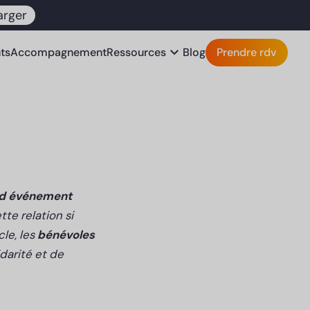
arger
expand_more
nts
Accompagnement
Ressources
Blog
Prendre rdv
nd événement
te relation si
cle, les
bénévoles
idarité et de