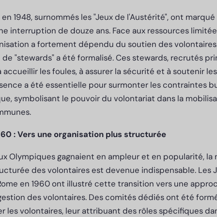
en 1948, surnommés les "Jeux de l'Austérité", ont marqué 
 interruption de douze ans. Face aux ressources limitées
ganisation a fortement dépendu du soutien des volontaires.
 de "stewards" a été formalisé. Ces stewards, recrutés p
 accueillir les foules, à assurer la sécurité et à soutenir l
ésence a été essentielle pour surmonter les contraintes b
que, symbolisant le pouvoir du volontariat dans la mobil
ommunes.
0 : Vers une organisation plus structurée
ux Olympiques gagnaient en ampleur et en popularité, la 
tructurée des volontaires est devenue indispensable. Les
ome en 1960 ont illustré cette transition vers une appro
estion des volontaires. Des comités dédiés ont été formé
 les volontaires, leur attribuant des rôles spécifiques da