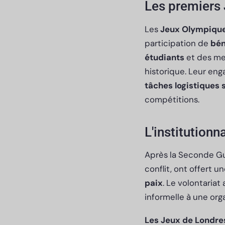
Les premiers
Les
Jeux Olympiqu
participation de
bén
étudiants
et des me
historique. Leur en
tâches logistiques 
compétitions.
L'institutionn
Après la Seconde Gu
conflit, ont offert u
paix
. Le volontariat
informelle à une org
Les Jeux de Londres 