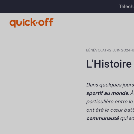
Téléch
BÉNÉVOLAT
•
12 JUIN 2024
•
1
L'Histoire
Dans quelques jours,
sportif au monde
. 
particulière entre le
ont été le cœur batt
communauté
qui so