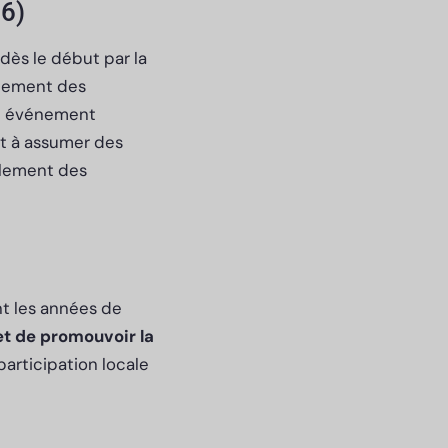
6)
dès le début par la
alement des
 un événement
it à assumer des
oulement des
t les années de
et de promouvoir la
participation locale