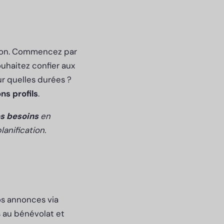
tion. Commencez par
ouhaitez confier aux
r quelles durées ?
ns profils
.
s besoins
en
anification.
os annonces via
s au bénévolat et