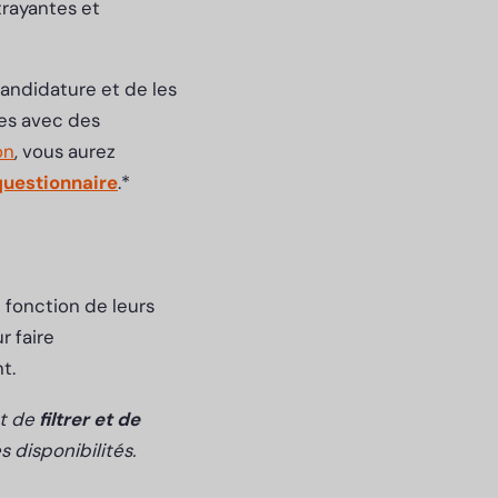
trayantes et
andidature et de les
res avec des
on
, vous aurez
questionnaire
.*
 fonction de leurs
r faire
nt.
nt de
filtrer et de
 disponibilités.