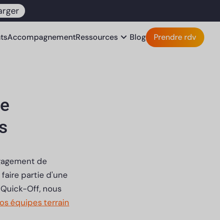
arger
expand_more
nts
Accompagnement
Ressources
Blog
Prendre rdv
de
s
engagement de
faire partie d'une
 Quick-Off, nous
os équipes terrain