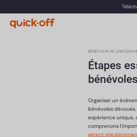
Téléch
BÉNÉVOLAT
•
19 JUIN 2024
•
4
Étapes es
bénévoles
Organiser un événeme
bénévoles dévoués. C
expérience unique, 
comprenons l'impor
gèrent régulièreme