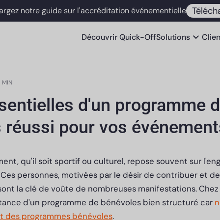
Téléch
argez notre guide sur l'accréditation événementielle
expand_more
Découvrir
Quick-Off
Solutions
Clie
 MIN
sentielles d'un programme 
 réussi pour vos événement
nt, qu'il soit sportif ou culturel, repose souvent sur l'
es personnes, motivées par le désir de contribuer et de 
sont la clé de voûte de nombreuses manifestations. Chez
tance d'un programme de bénévoles bien structuré car
n
nt des programmes bénévoles
.