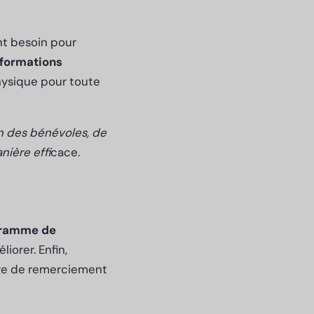
nt besoin pour
nformations
physique pour toute
on des bénévoles, de
nière effi
cace.
ogramme de
liorer. Enfin,
ge de remerciement