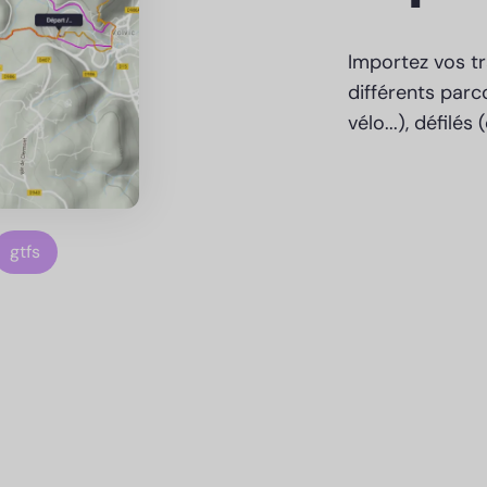
Importez vos tr
différents parc
vélo...), défilés
gtfs