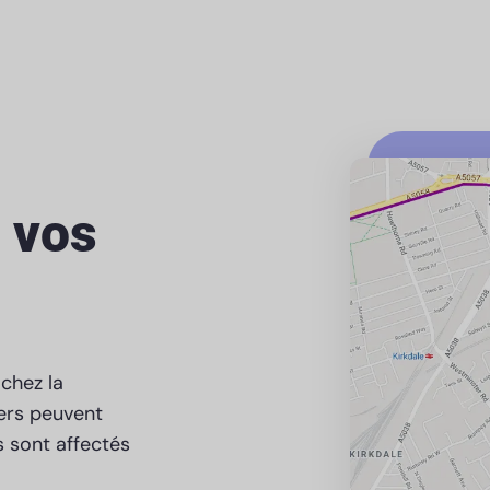
à vos
achez la
iers peuvent
ls sont affectés