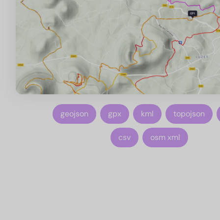
geojson
gpx
kml
topojson
csv
osm xml