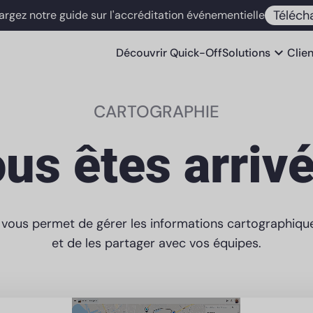
Téléch
argez notre guide sur l'accréditation événementielle
expand_more
Découvrir
Quick-Off
Solutions
Clie
CARTOGRAPHIE
us êtes arrivé
n vous permet de gérer les informations cartographiq
et de les partager avec vos équipes.